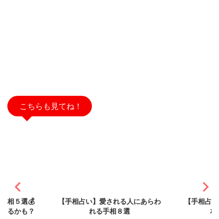
こちらも見てね！
2025/9/2
2021/7/31
手相５選💰
【手相占い】愛される人にあらわ
【手相占い
もあるかも？
れる手相８選
相