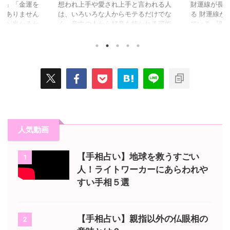
い」「金運を
想われ上手や愛され上手と言われる人
財運線が長
はありません
は、いろいろな人からモテるだけでな
る 財運線が
じが当たるか
く、意中の人から好意を持たれる可能
ている 『財
安定・人脈か
性も高くなります。 モテたいと思う
に伸びる縦
かす力など、
かどうかは人それぞれになりますが、
貯蓄力を司る
大切な要素で
両想いになって嫌な気持ちになる人は
長く濃くあ
態は、手のひ
いないですよね。 今回は、想われ上
恵まれてい
れています。
手、愛され上手な人にあらわれる手相
優れていると
い人に多い代
を8つご紹介していきます。 情愛線が
い財運線が並
を徹底解説し
あらわれている 情愛線 『情愛線』と
い財運線が並
頃には、自分
は、親指と人差し指の間から手首に向
線』がハッキ
たくなるはず
かって弧を描くように伸びる『生命
て、並行に
代表的な手相
線』の内側に並行して伸びる1～2㎝の
金をつかむ
人気動画
ん） 小指の
短い線のことです。 この情愛線があ
ています。 
る線を「財
らわれている人は、異性や恋愛に ...
しい出来事
...
【手相占い】地球を救うすごい
1
人！ライトワーカーにあらわれや
すい手相５選
【手相占い】親指以外の仏眼相の
2