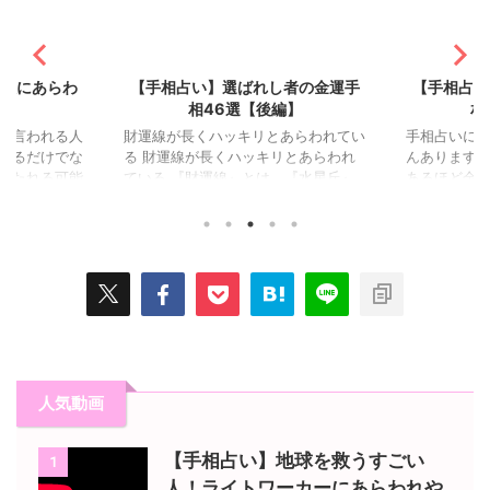
2021/7/31
2021/7/26
る人にあらわ
【手相占い】選ばれし者の金運手
【手相占い
選
相46選【後編】
相
と言われる人
財運線が長くハッキリとあらわれてい
手相占いに
テるだけでな
る 財運線が長くハッキリとあらわれ
んあります。
持たれる可能
ている 『財運線』とは、『水星丘』
あるほど金
テたいと思う
に伸びる縦線や斜線のことで、金運や
つあるだけ
なりますが、
貯蓄力を司る相です。 この財運線が
りありません
ちになる人は
長く濃くあらわれている人は、金運に
運の手相を4
は、想われ上
恵まれているだけでなく、貯蓄力にも
ょう。 丘が
らわれる手相
優れているとされています。 2本の濃
すべて膨らん
す。 情愛線が
い財運線が並んで伸びている 2本の濃
て、手のひ
『情愛線』と
い財運線が並んで伸びている 『財運
『丘』と呼
から手首に向
線』がハッキリと2本あらわれてい
け根下は『
びる『生命
て、並行に伸びている人は、労せず大
は『土星丘
びる1～2㎝の
金をつかむ傾向にあり、お金に恵まれ
陽丘』、小
人気動画
の情愛線があ
ています。 また、お金にまつわる嬉
丘』、水星
愛に ...
しい出来事が訪れる前にあらわれる
小指の底部
...
下は ...
【手相占い】地球を救うすごい
1
人！ライトワーカーにあらわれや