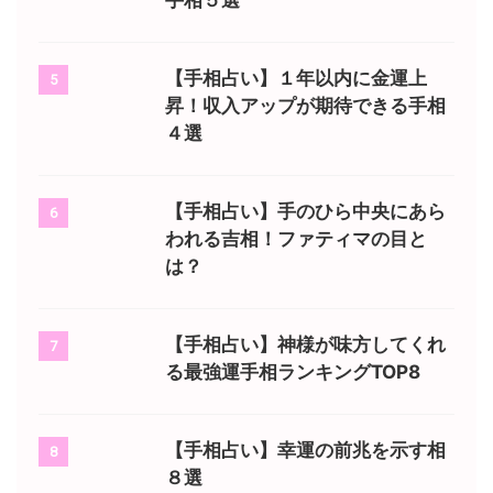
手相５選
【手相占い】１年以内に金運上
5
昇！収入アップが期待できる手相
４選
【手相占い】手のひら中央にあら
6
われる吉相！ファティマの目と
は？
【手相占い】神様が味方してくれ
7
る最強運手相ランキングTOP8
【手相占い】幸運の前兆を示す相
8
８選