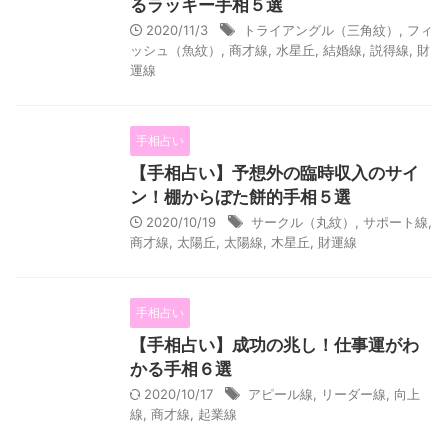
るラッキー手相５選
2020/11/3
トライアングル（三角紋）
,
フィ
ッシュ（魚紋）
,
商才線
,
水星丘
,
結婚線
,
説得線
,
財
運線
手相占い
【手相占い】予想外の臨時収入のサイ
ン！棚からぼた餅的手相５選
2020/10/19
サークル（丸紋）
,
サポート線
,
商才線
,
太陽丘
,
太陽線
,
木星丘
,
財運線
手相占い
【手相占い】成功の兆し！仕事運がわ
かる手相６選
2020/10/17
アピール線
,
リーダー線
,
向上
線
,
商才線
,
起業線