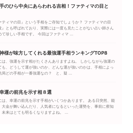
手のひら中央にあらわれる吉相！ファティマの目と
ァティマの目』という手相をご存知でしょうか？ ファティマの目
紋』とも呼ばれており、実際には一度も見たことがない占い師さん
て珍しい手相です。 今回はファティマ ...
神様が味方してくれる最強運手相ランキングTOP8
には、強運を示す相がたくさんありますよね。 しかしながら強運の
ても、どうして運が強いのか、どんな運が強いのかは、手相によっ
局どの手相が一番強運なの？ と、疑 ...
幸運の前兆を示す相８選
には、幸運の前兆を示す手相がいくつかあります。 ある日突然、能
、大金が舞い込んだり、人気者になるといった運勢を、事前に察知
未来はとても明るくなりますよね。 ...