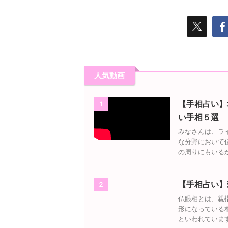
愛線があらわれている 情愛
伸びている 2本の濃い財運線が並ん
る部分
線』とは、親指と人差し指
で伸びている 『財運線』がハッキリ
差し指
首に向かって弧を描くよ
と2本あらわれていて、並行に伸びて
指のつ
『生命線』の内側に並行
いる人は、労せず大金をつかむ傾向
つけ根
1～2㎝の短い線のことで
にあり、お金に恵まれています。 ま
根下は
情愛線があらわれている人
た、お金にまつわる嬉しい出来事が
『第二
愛に ...
訪れる前にあらわれる ...
丘』、
人気動画
【手相占い】
1
い手相５選
みなさんは、ラ
な分野において
の周りにもいるか
【手相占い】
2
仏眼相とは、親
形になっている
といわれています