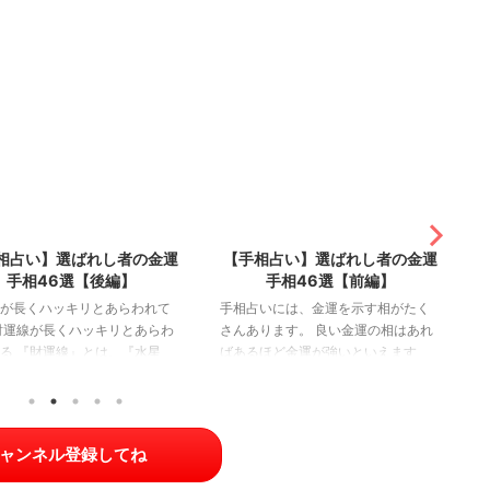
2021/7/26
2021/7/26
相占い】選ばれし者の金運
【手相占い】ツラい時期終了の
手相46選【前編】
サイン！手相でわかる幸運の予
兆6選
いには、金運を示す相がたく
ります。 良い金運の相はあれ
現状が苦しいものであればあるほ
ほど金運が強いといえます
ど、未来にも希望が持てなくなって
つあるだけでも金運があるこ
しまいますよね。 ですがその辛い状
わりありません。 そこで今回
況は、まもなく終わりを告げるかも
金運の手相を46パターンご紹
しれません。 手相占いでは、辛い時
しょう。 丘がすべて膨らんで
期が終わるサインと、幸福が訪れる
ャンネル登録してね
丘がすべて膨らんでいる 手相占
サインを知ることができます。 そこ
いて、手のひらの膨らみのあ
で今回は、幸運の前触れを示す手相