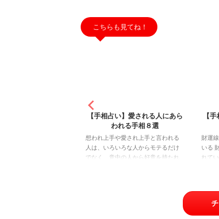
こちらも見てね！
2021/7/31
2021/7/26
い】愛される人にあら
【手相占い】選ばれし者の金運
【手
われる手相８選
手相46選【後編】
や愛され上手と言われる
財運線が長くハッキリとあらわれて
手相占
いろな人からモテるだけ
いる 財運線が長くハッキリとあらわ
さんあ
中の人から好意を持たれ
れている 『財運線』とは、『水星
ばある
高くなります。 モテたい
丘』に伸びる縦線や斜線のことで、
が、一
うかは人それぞれになり
金運や貯蓄力を司る相です。 この財
とに変
想いになって嫌な気持ち
運線が長く濃くあらわれている人
は良い
いないですよね。 今回
は、金運に恵まれているだけでな
介しま
チ
上手、愛され上手な人に
く、貯蓄力にも優れているとされて
いる 
手相を8つご紹介していき
います。 2本の濃い財運線が並んで
いにお