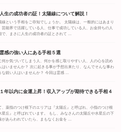
人生の成功者の証！太陽線について解説！
陽線という手相をご存知でしょうか。 太陽線は、一般的にはあまり
、芸能界で活躍している人、仕事で成功している人、お金持ちの人
で、まさに人生の成功者の証とされて ...
霊感の強い人にある手相５選
に何か気づいてしまう人、何かを感じ取りやすい人、人の心を読め
人はいませんか？ 次に起きる事が予想出来たり、なんでそんな事わ
な鋭い人はいませんか？ 今回は霊感 ...
１年以内に金運上昇！収入アップが期待できる手相４
て、薬指のつけ根下のエリアは『太陽丘』と呼ばれ、小指のつけ根
水星丘』と呼ばれています。 もし、みなさんの太陽丘や水星丘の下
があらわれていたら、まもなくお金を ...