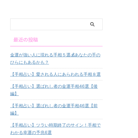
り表れています。この記事では、金
ます。 情愛線があらわれている 情愛
運が強い人に多い代表的な手相と、
線 『情愛線』とは、親指と人差し指
その意味を徹底解説していきます。
の間から手首に向かって弧を描くよ
読み終わる頃には、自分の手のひら
うに伸びる『生命線』の内側に並行
をチェックしたくなるはずですよ。
して伸びる1～2㎝の短い線のことで
金運に関わる代表的な手相５選 財運
す。 この情愛線があらわれている人
最近の投稿
線（ざいうんせん） 小指の下（水星
は、異性や恋愛に ...
）に縦に伸びる線を「財 ...
金運が強い人に現れる手相５選💰あなたの手の
ひらにもあるかも？
【手相占い】愛される人にあらわれる手相８選
【手相占い】選ばれし者の金運手相46選【後
編】
【手相占い】選ばれし者の金運手相46選【前
編】
【手相占い】ツラい時期終了のサイン！手相で
わかる幸運の予兆6選