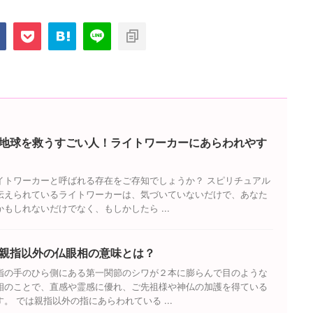
は『丘』と呼ばれており、人
を6つご紹介しましょう。 指のつけ
のつけ根下は『木星丘』、中
根下に星紋や三角紋があらわれてい
け根下は『土星丘』、薬指の
る 『星紋』とは、同じ太さの短い線
下は『太陽丘』、小指のつけ
が3本交差してアスタリスクのような
『水星丘』、水星丘の下は
模様を象っている相のことで、『三
火星丘』、小指の底部は『月
角紋』とは、三角形や逆三角形を象
親指のつけ根下は ...
っている相のことです。 また、星紋
は、別名『スター線 ...
丘
地球を救うすごい人！ライトワーカーにあらわれやす
イトワーカーと呼ばれる存在をご存知でしょうか？ スピリチュアル
伝えられているライトワーカーは、気づいていないだけで、あなた
もしれないだけでなく、もしかしたら ...
親指以外の仏眼相の意味とは？
指の手のひら側にある第一関節のシワが２本に膨らんで目のような
相のことで、直感や霊感に優れ、ご先祖様や神仏の加護を得ている
。 では親指以外の指にあらわれている ...