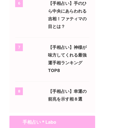
【手相占い】手のひ
6
ら中央にあらわれる
吉相！ファティマの
目とは？
【手相占い】神様が
7
味方してくれる最強
運手相ランキング
TOP8
【手相占い】幸運の
8
前兆を示す相８選
手相占い＊Labo