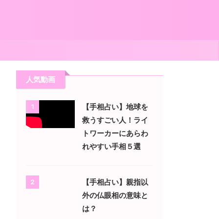
ー
人気動画
【手相占い】地球を
1
救うすごい人！ライ
トワーカーにあらわ
れやすい手相５選
【手相占い】親指以
2
外の仏眼相の意味と
は？